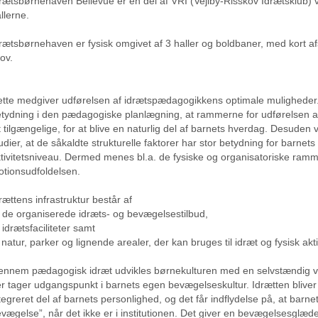
rætsbørnehaven Bellevue er en del af VRI (Vejlby-Risskov Idrætsklub) 
llerne.
rætsbørnehaven er fysisk omgivet af 3 haller og boldbaner, med kort afs
ov.
tte medgiver udførelsen af idrætspædagogikkens optimale muligheder.
tydning i den pædagogiske planlægning, at rammerne for udførelsen af
t tilgængelige, for at blive en naturlig del af barnets hverdag. Desuden
udier, at de såkaldte strukturelle faktorer har stor betydning for barnets
tivitetsniveau. Dermed menes bl.a. de fysiske og organisatoriske ramm
tionsudfoldelsen.
rættens infrastruktur består af
 de organiserede idræts- og bevægelsestilbud,
 idrætsfaciliteter samt
 natur, parker og lignende arealer, der kan bruges til idræt og fysisk akti
nnem pædagogisk idræt udvikles børnekulturen med en selvstændig væ
r tager udgangspunkt i barnets egen bevægelseskultur. Idrætten bliver
tegreret del af barnets personlighed, og det får indflydelse på, at barnet
vægelse”, når det ikke er i institutionen. Det giver en bevægelsesglæde,