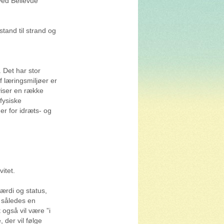
ved Bellevue
tand til strand og
 Det har stor
 læringsmiljøer er
 viser en række
 fysiske
er for idræts- og
vitet.
rdi og status,
 således en
 også vil være ”i
 der vil følge