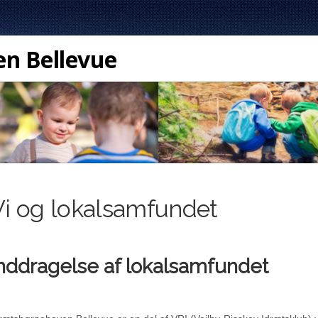
n Bellevue
Vi og lokalsamfundet
nddragelse af lokalsamfundet