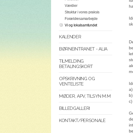
Id
Værdier
ha
Struktur i vores praksis
Id
Forældresamarbejde
sk
Vi og lokalsamfundet
KALENDER
De
be
BØRNEINTRANET - ALIA
le
st
TILMELDING
ak
BETALINGSKORT
mo
OPSKRIVNING OG
Id
VENTELISTE
a)
b)
MØDER, APV, TILSYN M.M
c)
BILLEDGALLERI
Ge
de
KONTAKT/PERSONALE
in
be